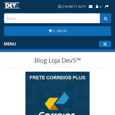
(74) 98117-4219
0 - R$0,00
MENU
Blog Loja Dev5™
Túlio Reis