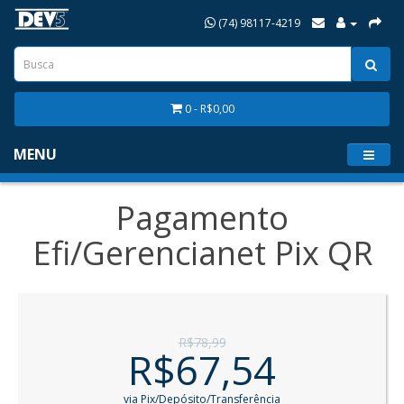
(74) 98117-4219
0 - R$0,00
MENU
Pagamento
Efi/Gerencianet Pix QR
R$78,99
R$67,54
via Pix/Depósito/Transferência