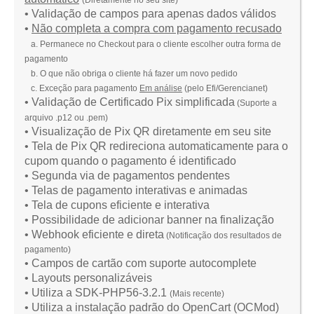
(
Diretamente no seu site
)
• Validação de campos para apenas dados válidos
•
Não completa a compra com pagamento recusado
a. Permanece no Checkout para o cliente escolher outra forma de
pagamento
b.
O que não obriga o cliente há fazer um novo pedido
c. Exceção para pagamento
Em análise
(pelo Efi/Gerencianet)
• Validação de Certificado Pix simplificada
(Suporte a
arquivo .p12 ou .pem)
• Visualização de Pix QR diretamente em seu site
• Tela de Pix QR redireciona automaticamente para o
cupom quando o pagamento é identificado
• Segunda via de pagamentos pendentes
• Telas de pagamento interativas e animadas
• Tela de cupons eficiente e interativa
• Possibilidade de adicionar banner na finalização
• Webhook eficiente e direta
(Notificação dos resultados de
pagamento)
• Campos de cartão com suporte autocomplete
• Layouts personalizáveis
• Utiliza a SDK-PHP56-3.2.1
(Mais recente)
• Utiliza a instalação padrão do OpenCart (OCMod)