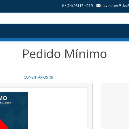
(74) 98117-4219
developer@dev5
Pedido Mínimo
COMENTÁRIOS (0)