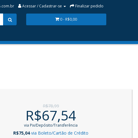
.com.br
Acessar / Cadastrar-se
Finalizar pedido
0 - R$0,00
R$78,99
R$67,54
via Pix/Depósito/Transferência
R$75,04
via Boleto/Cartão de Crédito