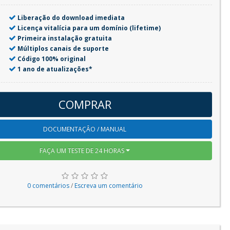
Liberação do download imediata
Licença vitalícia para um domínio (lifetime)
Primeira instalação gratuita
Múltiplos canais de suporte
Código 100% original
1 ano de atualizações*
COMPRAR
DOCUMENTAÇÂO / MANUAL
FAÇA UM TESTE DE 24 HORAS
0 comentários
/
Escreva um comentário