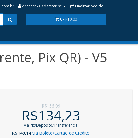
.com.br
Acessar / Cadastrar-se
Finalizar pedido
0 - R$0,00
nte, Pix QR) - V5
R$156,99
R$134,23
via Pix/Depósito/Transferência
R$149,14
via Boleto/Cartão de Crédito