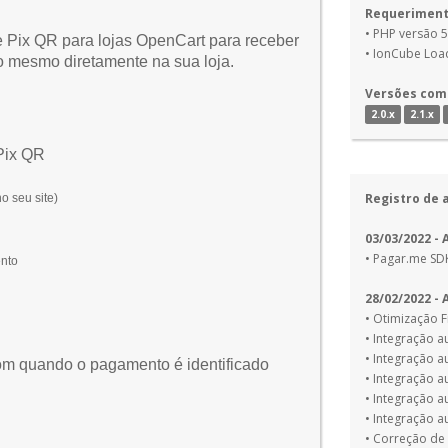
Requeriment
• PHP versão 5
Pix QR para lojas OpenCart para receber
• IonCube Loa
 mesmo diretamente na sua loja.
Versões com
2.0.x
2.1.x
 Pix QR
Registro de 
o seu site
)
03/03/2022 - 
• Pagar.me SD
ento
28/02/2022 - 
• Otimização 
• Integração 
• Integração 
om quando o pagamento é identificado
• Integração 
• Integração 
• Integração 
• Correção de