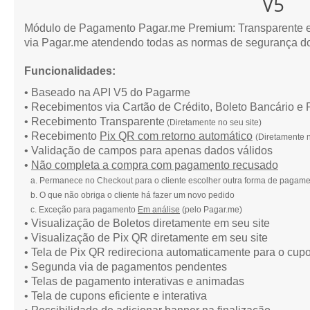
V5
Módulo de Pagamento Pagar.me Premium: Transparente e 
via Pagar.me atendendo todas as normas de segurança do
Funcionalidades:
• Baseado na API V5 do Pagarme
• Recebimentos via Cartão de Crédito, Boleto Bancário e
• Recebimento Transparente
(Diretamente no seu site)
• Recebimento
Pix QR com retorno automático
(
Diretamente n
• Validação de campos para apenas dados válidos
•
Não completa a compra com pagamento recusado
a. Permanece no Checkout para o cliente escolher outra forma de pagam
b.
O que não obriga o cliente há fazer um novo pedido
c. Exceção para pagamento
Em análise
(pelo Pagar.me)
• Visualização de Boletos diretamente em seu site
• Visualização de Pix QR diretamente em seu site
• Tela de Pix QR redireciona automaticamente para o cup
• Segunda via de pagamentos pendentes
• Telas de pagamento interativas e animadas
• Tela de cupons eficiente e interativa