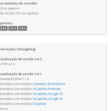
os mínimos do servidor
.6 ou superior
der versão 10.2 ou superior
patíveis
2.2.x
2.3.x
3.0.x
alterações (Changelog)
Atualização de versão 4.0.2
K PHP-4.1.2
Atualização de versão 4.0.1
Framework D5W 7.1.9
automática com módulo
Limitador de tentativas
automática com módulo
reCaptcha Premium
automática com módulo
reCaptcha Google V3
automática com módulo
reCaptcha Google V2
automática com módulo
hCaptcha
 erros