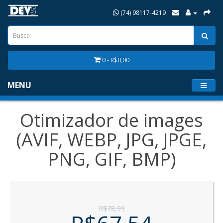
(74) 98117-4219
0 - R$0,00
MENU
Otimizador de images
(AVIF, WEBP, JPG, JPGE,
PNG, GIF, BMP)
R$78,99