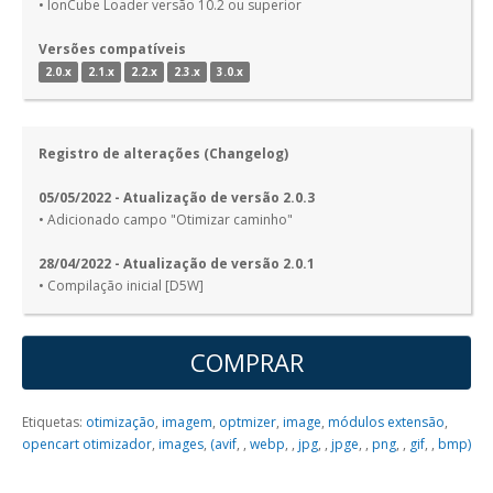
• IonCube Loader versão 10.2 ou superior
Versões compatíveis
2.0.x
2.1.x
2.2.x
2.3.x
3.0.x
Registro de alterações (Changelog)
05/05/2022 - Atualização de versão 2.0.3
• Adicionado campo "Otimizar caminho"
28/04/2022 - Atualização de versão 2.0.1
• Compilação inicial [D5W]
COMPRAR
Etiquetas:
otimização
,
imagem
,
optmizer
,
image
,
módulos extensão
,
opencart otimizador
,
images
,
(avif
,
,
webp
,
,
jpg
,
,
jpge
,
,
png
,
,
gif
,
,
bmp)