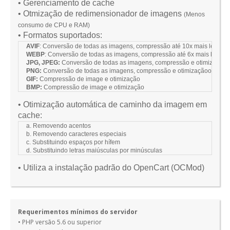
•
Gerenciamento de cache
• Otmização de
redimensionador de imagens
(Menos
consumo de CPU e RAM)
• Formatos suportados:
AVIF
: Conversão de todas as imagens, compressão até 10x mais leve q
WEBP
: Conversão de todas as imagens, compressão até 6x mais leve 
JPG, JPEG:
Conversão de todas as imagens, compressão
e otimização
o
PNG:
Conversão de todas as imagens, compressão
e otimização
o
GIF:
Compressão de image
e otimização
BMP:
Compressão de image e otimização
• Otimização automática de caminho da imagem em
cache
:
a.
Removendo ac
entos
b.
Removendo caracteres especiais
c.
Substituindo espaços por hífe
m
d.
Substituindo letras maiúsculas por minúsculas
• Utiliza a instalação padrão do OpenCart (OCMod)
Requerimentos mínimos do servidor
• PHP versão 5.6 ou superior