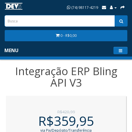
(74) 98117-4219
0 - R$0,00
MENU
Integração ERP Bling
API V3
R$420,99
R$359,95
via Pix/Depósito/Transferência