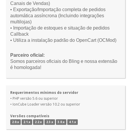
Canais de Vendas)
• Exportação/Importação completa de pedidos
automática assíncrona (Incluindo integrações
multilojas)
• Importação de estoques e situação de pedidos
Callback
• Utiliza a instalação padrão do OpenCart (OCMod)
Parceiro oficial:
Somos parceiros oficiais do Bling e nossa extensão
é homologada!
Requerimentos mínimos do servidor
• PHP versão 5.6 ou superior
• IonCube Loader versão 10.2 ou superior
Versões compatíveis
2.0.x
2.1.x
2.2.x
2.3.x
3.0.x
4.1.x