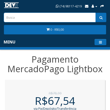
(74) 98117-4219
0 - R$0,00
MENU
Pagamento
MercadoPago Lightbox
R$78,99
R$67,54
via Pix/Depósito/Transferência