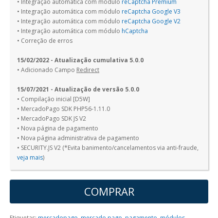
• Integração automática com módulo
reCaptcha Premium
• Integração automática com módulo
reCaptcha Google V3
• Integração automática com módulo
reCaptcha Google V2
• Integração automática com módulo
hCaptcha
• Correção de erros
15/02/2022 - Atualização cumulativa 5.0.0
• Adicionado Campo
Redirect
15/07/2021 - Atualização de versão 5.0.0
• Compilação inicial [D5W]
• MercadoPago SDK PHP56-1.11.0
• MercadoPago SDK JS V2
• Nova página de pagamento
• Nova página administrativa de pagamento
• SECURITY.JS V2 (*Evita banimento/cancelamentos via anti-fraude,
veja mais
)
COMPRAR
Etiquetas:
mercadopago
,
mercado pago
,
pagamento
,
módulos