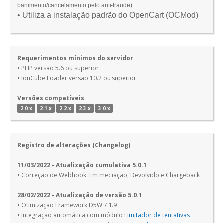
banimento/cancelamento pelo anti-fraude)
• Utiliza a instalação padrão do OpenCart (OCMod)
Requerimentos mínimos do servidor
• PHP versão 5.6 ou superior
• IonCube Loader versão 10.2 ou superior
Versões compatíveis
2.0.x
2.1.x
2.2.x
2.3.x
3.0.x
Registro de alterações (Changelog)
11/03/2022 - Atualização cumulativa 5.0.1
• Correção de Webhook: Em mediação, Devolvido e Chargeback
28/02/2022 - Atualização de versão 5.0.1
• Otimização Framework D5W 7.1.9
• Integração automática com módulo
Limitador de tentativas